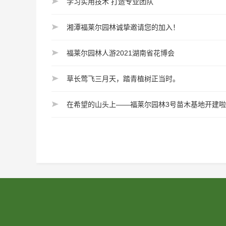
学习实用技术 打造专业团队
湘潭福莱尔园林诚挚邀请您的加入！
福莱尔园林人游2021湖南省花博会
草长莺飞三月天，踏青植树正当时。
在希望的山头上——福莱尔园林3号苗木基地开建啦