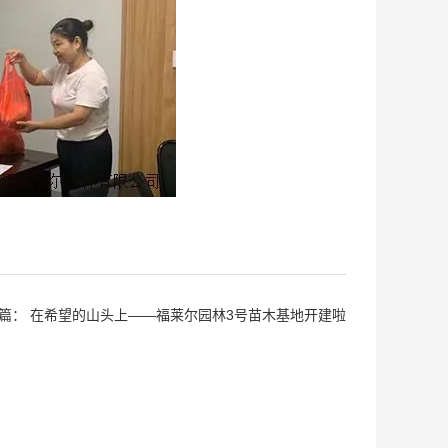
篇：
在希望的山头上——福莱尔园林3号苗木基地开建啦