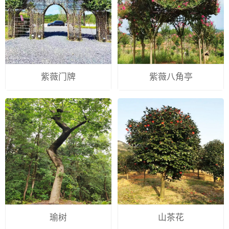
紫薇门牌
紫薇八角亭
瑜树
山茶花